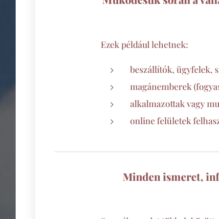
Ezek például lehetnek:
beszállítók, ügyfelek, 
magánemberek (fogyasz
alkalmazottak vagy mu
online felületek felhasz
Minden ismeret, in