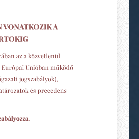
 VONATKOZIK A
ORTOKIG
rában az a közvetlenül
az Európai Unióban működő
ágazati jogszabályok),
határozatok és precedens
zabályozza.