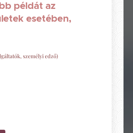
ebb példát az
ületek esetében,
lgáltatók, személyi edző)