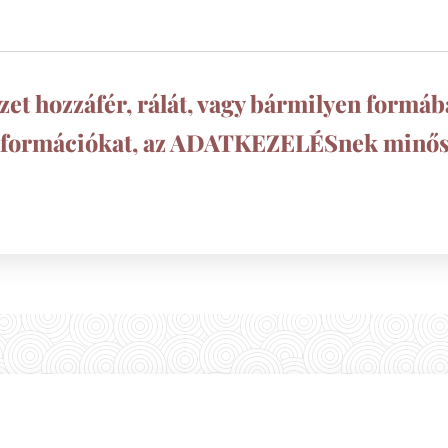
et hozzáfér, rálát, vagy bármilyen formába
nformációkat, az ADATKEZELÉSnek minős