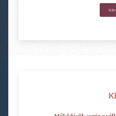
Kér
K
Működésük során a vál