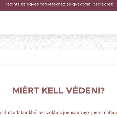
Kattints az egyes területekhez és gyakorlati példákhoz
MIÉRT KELL VÉDENI?
gadott adatainkból az azokhoz jogosan vagy jogosulatla