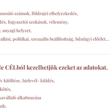
onosító számok, földrajzi elhelyezkedés,
és, fogyasztói szokások, vélemény,
 anyagi helyzet,
llási, politikai, szexuális beállítottság, bűnügyi előélet
e CÉLból kezelhetjük ezeket az adatokat,
v kitöltése, hírlevél- küldés,
kötés,
kavállaló alkalmazása
stb.