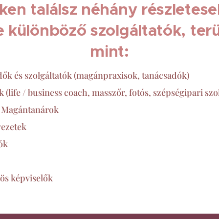
nken találsz néhány részletes
 különböző szolgáltatók, ter
mint:
ők és szolgáltatók (magánpraxisok, tanácsadók)
 (life / business coach, masszőr, fotós, szépségipari szo
, Magántanárok
vezetek
ók
ös képviselők