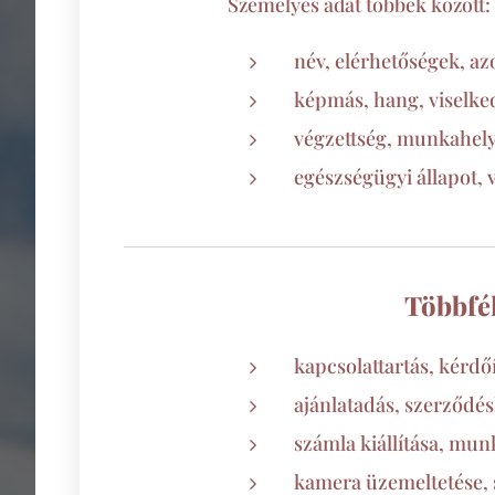
Személyes adat többek között:
név, elérhetőségek, az
képmás, hang, viselked
végzettség, munkahely,
egészségügyi állapot, va
Többfél
kapcsolattartás, kérdőí
ajánlatadás, szerződés
számla kiállítása, mun
kamera üzemeltetése, 