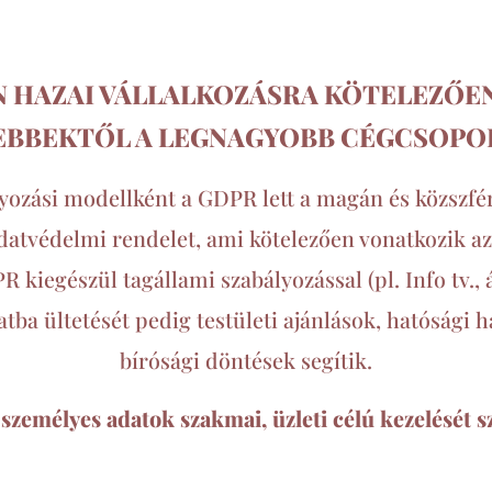
N HAZAI VÁLLALKOZÁSRA KÖTELEZŐEN
EBBEKTŐL A LEGNAGYOBB CÉGCSOP
yozási modellként a GDPR lett a magán és közszfé
datvédelmi rendelet
,
ami kötelezően vonatkozik 
 kiegészül tagállami szabályozással (pl. Info tv., 
atba ültetését pedig testületi ajánlások, hatósági 
bírósági döntések segítik.
zemélyes adatok szakmai, üzleti célú kezelését s