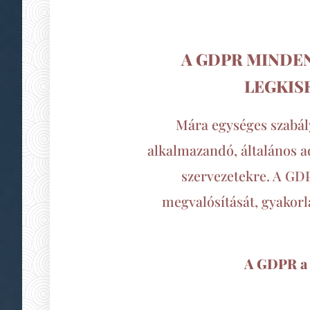
A GDPR MINDE
LEGKIS
Mára
egységes szabál
alkalmazandó, általános a
szervezetekre. A GDPR
megvalósítását, gyakorl
A GDPR a s