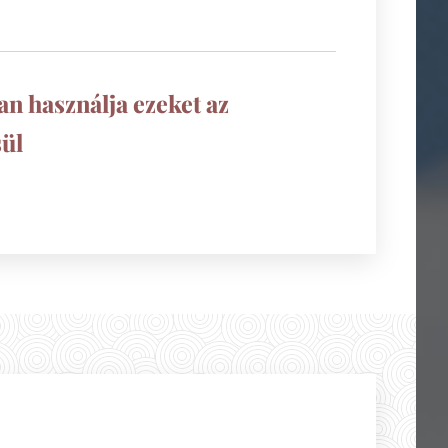
n használja ezeket az
ül