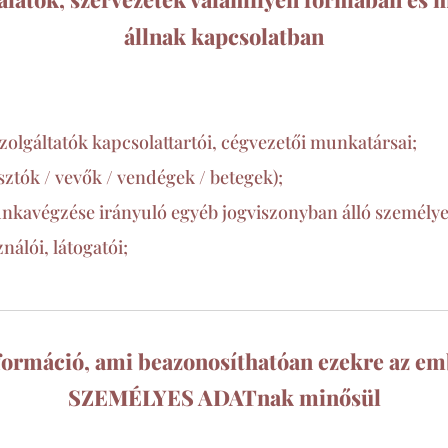
állnak kapcsolatban
szolgáltatók kapcsolattartói, cégvezetői munkatársai;
tók / vevők / vendégek / betegek);
nkavégzése irányuló egyéb jogviszonyban álló személy
nálói, látogatói;
formáció, ami beazonosíthatóan ezekre az em
SZEMÉLYES ADATnak minősül