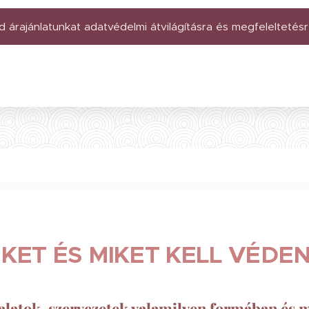
d árajánlatunkat adatvédelmi átvilágításra és megfeleltetésre
IKET ÉS MIKET KELL VÉDEN
lalatok, szervezetek valamilyen formában é