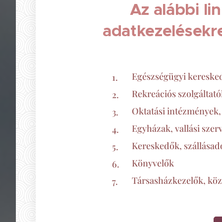
Az alábbi li
adatkezelésekre
Egészségügyi keresked
Rekreációs szolgáltatók
Oktatási intézmények
Egyházak, vallási szer
Kereskedők, szállásad
Könyvelők
Társasházkezelők, köz