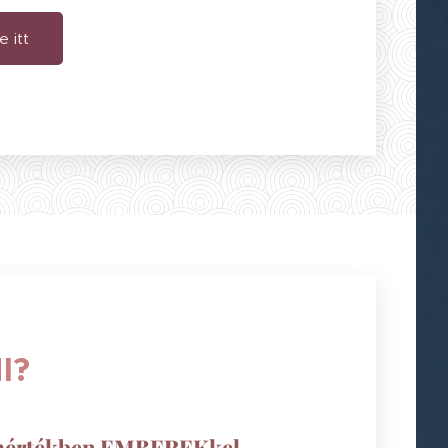
 itt
I?
s mértékben EMBEREKkel