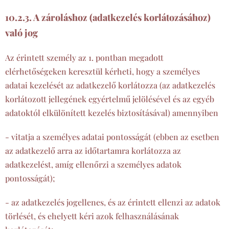
10.2.3. A zároláshoz (adatkezelés korlátozásához)
való jog
Az érintett személy az 1. pontban megadott
elérhetőségeken keresztül kérheti, hogy a személyes
adatai kezelését az adatkezelő korlátozza (az adatkezelés
korlátozott jellegének egyértelmű jelölésével és az egyéb
adatoktól elkülönített kezelés biztosításával) amennyiben
- vitatja a személyes adatai pontosságát (ebben az esetben
az adatkezelő arra az időtartamra korlátozza az
adatkezelést, amíg ellenőrzi a személyes adatok
pontosságát);
- az adatkezelés jogellenes, és az érintett ellenzi az adatok
törlését, és ehelyett kéri azok felhasználásának