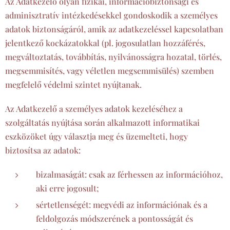
Az Adatkezelő olyan fizikai, információbiztonsági és
adminisztratív intézkedésekkel gondoskodik a személyes
adatok biztonságáról, amik az adatkezeléssel kapcsolatban
jelentkező kockázatokkal (pl. jogosulatlan hozzáférés,
megváltoztatás, továbbítás, nyilvánosságra hozatal, törlés,
megsemmisítés, vagy véletlen megsemmisülés) szemben
megfelelő védelmi szintet nyújtanak.
Az Adatkezelő a személyes adatok kezeléséhez a
szolgáltatás nyújtása során alkalmazott informatikai
eszközöket úgy választja meg és üzemelteti, hogy
biztosítsa az adatok:
bizalmaságát: csak az férhessen az információhoz,
aki erre jogosult;
sértetlenségét: megvédi az információnak és a
feldolgozás módszerének a pontosságát és