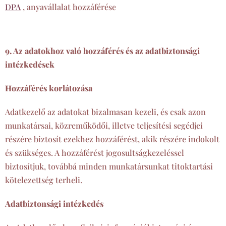
DPA
, anyavállalat hozzáférése
9. Az adatokhoz való hozzáférés és az adatbiztonsági
intézkedések
Hozzáférés korlátozása
Adatkezelő az adatokat bizalmasan kezeli, és csak azon
munkatársai, közreműködői, illetve teljesítési segédjei
részére biztosít ezekhez hozzáférést, akik részére indokolt
és szükséges. A hozzáférést jogosultságkezeléssel
biztosítjuk, továbbá minden munkatársunkat titoktartási
kötelezettség terheli.
Adatbiztonsági intézkedés