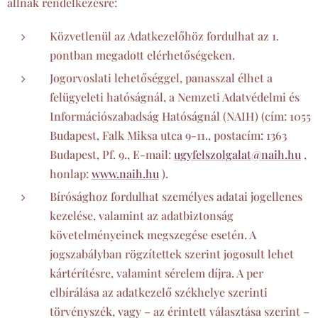
állnak rendelkezésre:
Közvetlenül az Adatkezelőhöz fordulhat az 1.
pontban megadott elérhetőségeken.
Jogorvoslati lehetőséggel, panasszal élhet a
felügyeleti hatóságnál, a Nemzeti Adatvédelmi és
Információszabadság Hatóságnál (NAIH) (cím: 1055
Budapest, Falk Miksa utca 9-11., postacím: 1363
Budapest, Pf. 9., E-mail:
ugyfelszolgalat@naih.hu
,
honlap:
www.naih.hu
).
Bírósághoz fordulhat személyes adatai jogellenes
kezelése, valamint az adatbiztonság
követelményeinek megszegése esetén. A
jogszabályban rögzítettek szerint jogosult lehet
kártérítésre, valamint sérelem díjra. A per
elbírálása az adatkezelő székhelye szerinti
törvényszék, vagy – az érintett választása szerint –