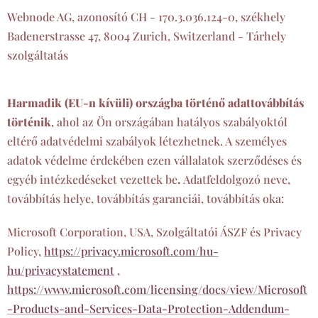
Webnode AG, azonosító CH - 170.3.036.124-0, székhely
Badenerstrasse 47, 8004 Zurich, Switzerland - Tárhely
szolgáltatás
Harmadik (EU-n kívüli) országba történő adattovábbítás
történik
, ahol az Ön országában hatályos szabályoktól
eltérő adatvédelmi szabályok létezhetnek. A személyes
adatok védelme érdekében ezen vállalatok szerződéses és
egyéb intézkedéseket vezettek be
.
Adatfeldolgozó neve,
továbbítás helye, továbbítás garanciái, továbbítás oka:
Microsoft Corporation, USA, Szolgáltatói ÁSZF és Privacy
Policy,
https://privacy.microsoft.com/hu-
hu/privacystatement
,
https://www.microsoft.com/licensing/docs/view/Microsoft
-Products-and-Services-Data-Protection-Addendum-