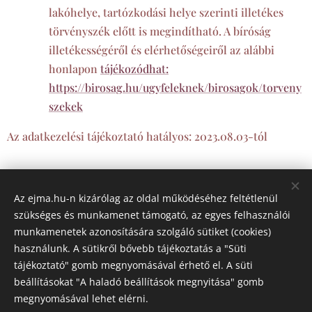
lakóhelye, tartózkodási helye szerinti illetékes
törvényszék előtt is megindítható. A bíróság
illetékességéről és elérhetőségeiről az alábbi
honlapon
tájékozódhat:
https://birosag.hu/ugyfeleknek/birosagok/torveny
szekek
Az adatkezelési tájékoztató hatályos: 2023.08.03-tól
Az ejma.hu-n kizárólag az oldal működéséhez feltétlenül
Ejma Consultant Kft.
szükséges és munkamenet támogató, az egyes felhasználói
munkamenetek azonosítására szolgáló sütiket (cookies)
adatvedelem@ejma.hu
+36 30 300 3333
használunk. A sütikről bővebb tájékoztatás a "Süti
tájékoztató" gomb megnyomásával érhető el. A süti
beállításokat "A haladó beállítások megnyitása" gomb
Hírlevél feliratkozás
K
onzultáci
ó
megnyomásával lehet elérni.