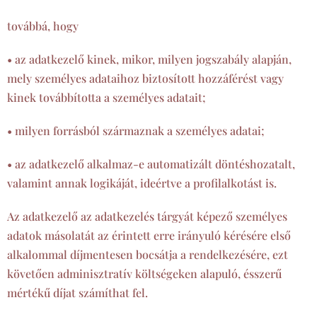
továbbá, hogy
• az adatkezelő kinek, mikor, milyen jogszabály alapján,
mely személyes adataihoz biztosított hozzáférést vagy
kinek továbbította a személyes adatait;
• milyen forrásból származnak a személyes adatai;
• az adatkezelő alkalmaz-e automatizált döntéshozatalt,
valamint annak logikáját, ideértve a profilalkotást is.
Az adatkezelő az adatkezelés tárgyát képező személyes
adatok másolatát az érintett erre irányuló kérésére első
alkalommal díjmentesen bocsátja a rendelkezésére, ezt
követően adminisztratív költségeken alapuló, ésszerű
mértékű díjat számíthat fel.