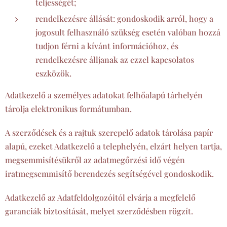
teljességét;
rendelkezésre állását: gondoskodik arról, hogy a
jogosult felhasználó szükség esetén valóban hozzá
tudjon férni a kívánt információhoz, és
rendelkezésre álljanak az ezzel kapcsolatos
eszközök.
Adatkezelő a személyes adatokat felhőalapú tárhelyén
tárolja elektronikus formátumban.
A szerződések és a rajtuk szerepelő adatok tárolása papír
alapú, ezeket Adatkezelő a telephelyén, elzárt helyen tartja,
megsemmisítésükről az adatmegőrzési idő végén
iratmegsemmisítő berendezés segítségével gondoskodik.
Adatkezelő az Adatfeldolgozóitól elvárja a megfelelő
garanciák biztosítását, melyet szerződésben rögzít.