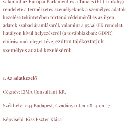
valamint az Európai Parlament és a Tanács (EU) 2016/679
rendelete a természetes személyeknek a személyes adatok
kezelése tekintetében történő védelméről és az ilyen
adatok szabad áramlásáról, valamint a 95/46/EK rendelet
hatályon kívül helyezéséről (a továbbiakban: GDPR)
ezúton tájékoztatjuk
előírásainak eleget téve,
személyes adatai kezeléséről:
1. Az adatkezelő
Cégnév: EJMA Consultant Kft.
Székhely: 1144 Budapest, Gvadányi utca 118. 3. em. 7.
Képviselő: Kiss Eszter Klára