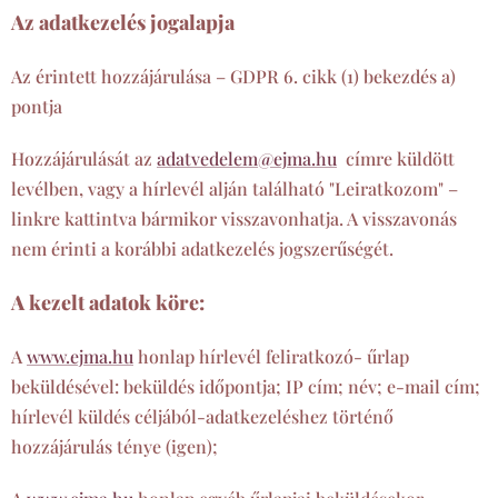
Az adatkezelés jogalapja
Az érintett hozzájárulása – GDPR 6. cikk (1) bekezdés a)
pontja
Hozzájárulását az
adatvedelem@ejma.hu
címre küldött
levélben, vagy a hírlevél alján található "Leiratkozom" –
linkre kattintva bármikor visszavonhatja. A visszavonás
nem érinti a korábbi adatkezelés jogszerűségét.
A kezelt adatok köre:
A
www.ejma.hu
honlap hírlevél feliratkozó- űrlap
beküldésével: beküldés időpontja; IP cím; név; e-mail cím;
hírlevél küldés céljából-adatkezeléshez történő
hozzájárulás ténye (igen);