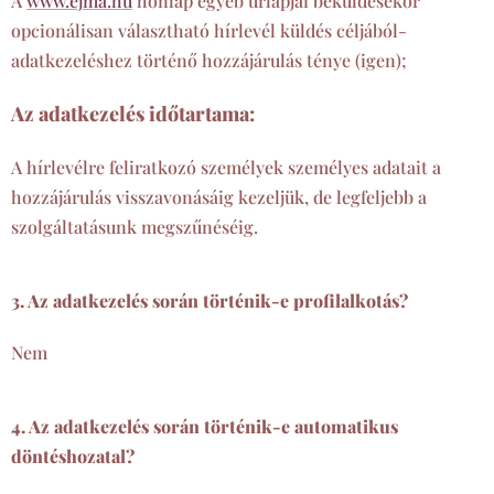
A
www.ejma.hu
honlap egyéb űrlapjai beküldésekor
opcionálisan választható hírlevél küldés céljából-
adatkezeléshez történő hozzájárulás ténye (igen);
Az adatkezelés időtartama:
A hírlevélre feliratkozó személyek személyes adatait a
hozzájárulás visszavonásáig kezeljük, de legfeljebb a
szolgáltatásunk megszűnéséig.
3. Az adatkezelés során történik-e profilalkotás?
Nem
4. Az adatkezelés során történik-e automatikus
döntéshozatal?