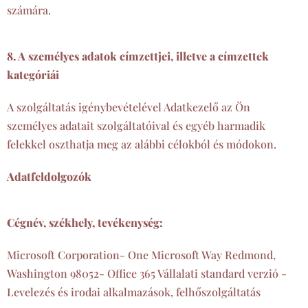
számára.
8. A személyes adatok címzettjei, illetve a címzettek
kategóriái
A szolgáltatás igénybevételével Adatkezelő az Ön
személyes adatait szolgáltatóival és egyéb harmadik
felekkel oszthatja meg az alábbi célokból és módokon.
Adatfeldolgozók
Cégnév, székhely, tevékenység:
Microsoft Corporation- One Microsoft Way Redmond,
Washington 98052- Office 365 Vállalati standard verzió -
Levelezés és irodai alkalmazások, felhőszolgáltatás